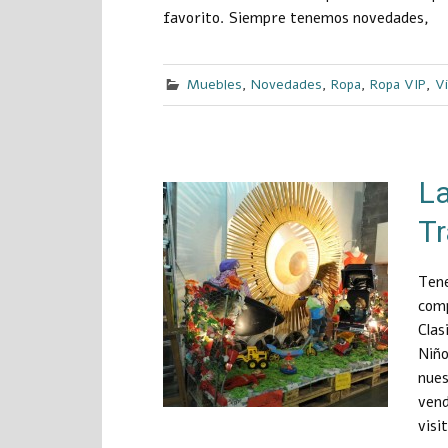
favorito. Siempre tenemos novedades,
Muebles
,
Novedades
,
Ropa
,
Ropa VIP
,
V
La
T
Tene
com
Clas
Niñ
nues
vend
visi