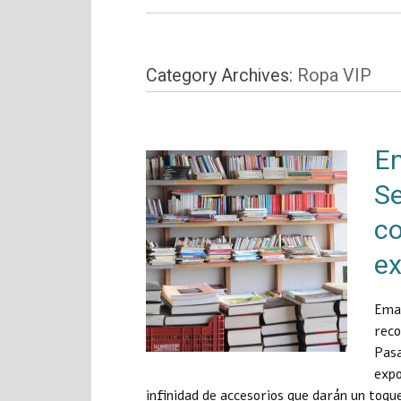
Category Archives:
Ropa VIP
E
S
c
ex
Emau
reco
Pasa
expo
infinidad de accesorios que darán un toqu