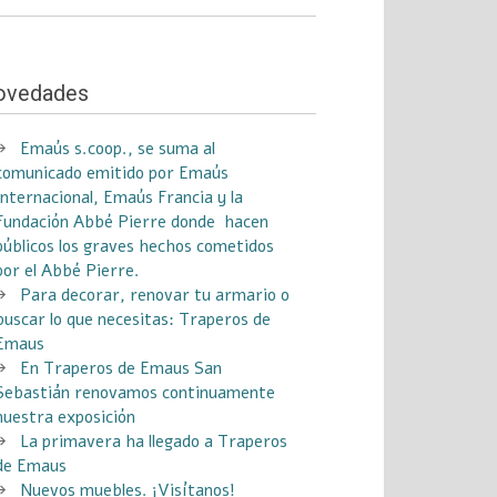
ovedades
Emaús s.coop., se suma al
comunicado emitido por Emaús
Internacional, Emaús Francia y la
Fundación Abbé Pierre donde hacen
públicos los graves hechos cometidos
por el Abbé Pierre.
Para decorar, renovar tu armario o
buscar lo que necesitas: Traperos de
Emaus
En Traperos de Emaus San
Sebastián renovamos continuamente
nuestra exposición
La primavera ha llegado a Traperos
de Emaus
Nuevos muebles. ¡Visítanos!