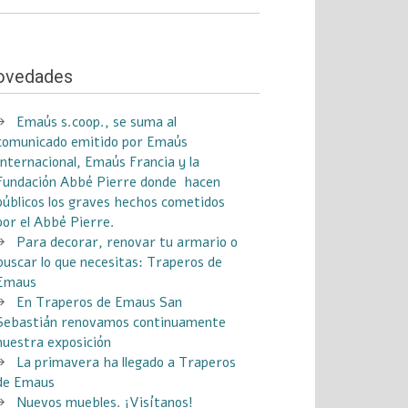
ovedades
Emaús s.coop., se suma al
comunicado emitido por Emaús
Internacional, Emaús Francia y la
Fundación Abbé Pierre donde hacen
públicos los graves hechos cometidos
por el Abbé Pierre.
Para decorar, renovar tu armario o
buscar lo que necesitas: Traperos de
Emaus
En Traperos de Emaus San
Sebastián renovamos continuamente
nuestra exposición
La primavera ha llegado a Traperos
de Emaus
Nuevos muebles. ¡Visítanos!